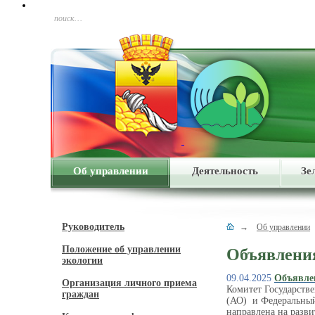
поиск…
Об управлении
Деятельность
Зе
Руководитель
→
Об управлении
Положение об управлении
Объявлени
экологии
09.04.2025
Объявле
Организация личного приема
Комитет Государств
граждан
(АО) и Федеральный
направлена на разв