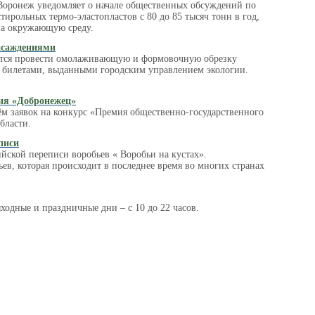
 Воронеж уведомляет о начале общественных обсуждений по
ирольных термо-эластопластов с 80 до 85 тысяч тонн в год,
на окружающую среду.
насаждениями
ается провести омолаживающую и формовочную обрезку
и билетами, выданными городским управлением экологии.
ия «Добронежец»
м заявок на конкурс «Премия общественно-государственного
бласти.
писи
йской переписи воробьев « Воробьи на кустах».
в, которая происходит в последнее время во многих странах
ходные и праздничные дни – с 10 до 22 часов.