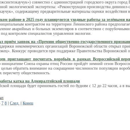
ежсинтезкаучук») совместно с администрацией городского округа город
нной экологической экспертизы: «Реконструкция производства дивинил-ст
аучук», содержащему предварительные материалы оценки воздействия 
ком районе в 2025 году планируются уходные работы за зелёными 
униципальным контрактом на территории Ленинского района предполаг
удаление аварийных и больных экземпляров в соответствии с порубочным
 под контролем специалистов управления экологии.
л приём заявок на «Премию общественно-государственного признан
ддержки некоммерческих организаций Воронежской области открыл приё
жец». Конкурс проводится при поддержке Правительства Воронежской о
цев_приглашают_посчитать_воробьёв_в_рамках_Всероссийской пере
о инициативе Союза охраны птиц России пройдёт зимний сезон Всеросси
 целью обратить внимание на сокращение численности популяции воробье
х пересчету общественность.
работы катка на Адмиралтейской площади
ской площади будет принимать гостей по будням с 12 до 22 часов, а в вы
741
6
7
8
|
След.
|
Конец