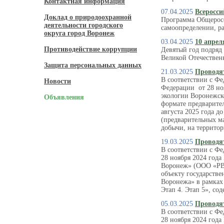
Контактная информация
07.04.2025
Всеросси
Доклад о природоохранной
Программа Общеросс
деятельности городского
самоопределении, ра
округа город Воронеж
03.04.2025
10 апрел
Противодействие коррупции
Девятый год подря
Великой Отечествен
Защита персональных данных
21.03.2025
Проводя
В соответствии с Фе
Новости
Федерации от 28 но
экологии Воронежск
Объявления
формате предварите
августа 2025 года до
(предварительных м
добычи, на территор
19.03.2025
Проводя
В соответствии с Ф
28 ноября 2024 год
Воронеж» (ООО «РВК
объекту государстве
Воронежа» в рамках
Этап 4. Этап 5», с
05.03.2025
Проводя
В соответствии с Ф
28 ноября 2024 год