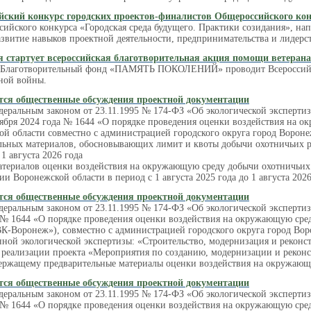
йский конкурс городских проектов-финалистов Общероссийского кон
ийского конкурса «Городская среда будущего. Практики созидания», нап
звитие навыков проектной деятельности, предпринимательства и лидерст
я стартует всероссийская благотворительная акция помощи ветеран
д Благотворительный фонд «ПАМЯТЬ ПОКОЛЕНИЙ» проводит Всероссийск
ной войны.
тся общественные обсуждения проектной документации
деральным законом от 23.11.1995 № 174-ФЗ «Об экологической эксперти
ября 2024 года № 1644 «О порядке проведения оценки воздействия на о
ой области совместно с администрацией городского округа город Ворон
льных материалов, обосновывающих лимит и квоты добычи охотничьих ре
 1 августа 2026 года
атериалов оценки воздействия на окружающую среду добычи охотничьих 
ии Воронежской области в период с 1 августа 2025 года до 1 августа 2026
тся общественные обсуждения проектной документации
едеральным законом от 23.11.1995 № 174-ФЗ «Об экологической эксперти
а № 1644 «О порядке проведения оценки воздействия на окружающую сре
-Воронеж»), совместно с администрацией городского округа город Вор
нной экологической экспертизы: «Строительство, модернизация и рекон
 реализации проекта «Мероприятия по созданию, модернизации и рекон
одержащему предварительные материалы оценки воздействия на окружающ
тся общественные обсуждения проектной документации
едеральным законом от 23.11.1995 № 174-ФЗ «Об экологической эксперти
а № 1644 «О порядке проведения оценки воздействия на окружающую ср