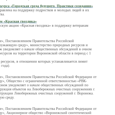
курса «Городская среда будущего. Практики созидания»
равлена на поддержку подростков и молодых людей в их
ва.
ам «Красная гвоздика»
ую акцию «Красная гвоздика» в поддержку ветеранам
зе», Постановлением Правительства Российской
кружающую среду», министерство природных ресурсов и
еж уведомляет о начале общественных обсуждений в очном
сурсов на территории Воронежской области в период с 1
ресурсов, в отношении которых устанавливается лимит
 года).
зе», Постановлением Правительства Российской Федерации от
ду», Общество с ограниченной ответственностью «РВК-
онеж уведомляет о начале общественных обсуждений по
струкция объектов на Левобережных очистных сооружениях г.
струкции Левобережных очистных сооружений г. Воронежа.
ую среду.
зе», Постановлением Правительства Российской Федерации от
еду», Акционерное общество «Воронежский синтетический