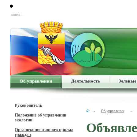
поиск…
Об управлении
Деятельность
Зеленые
Руководитель
→
Об управлении
→
Положение об управлении
экологии
Объявл
Организация личного приема
граждан