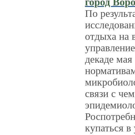
город Вор
По результ
исследован
отдыха на 
управление
декаде мая
нормативам
микробиоло
связи с че
эпидемиоло
Роспотребн
купаться в